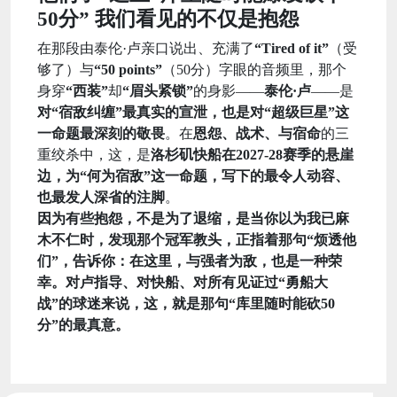
50分” 我们看见的不仅是抱怨
在那段由泰伦·卢亲口说出、充满了
“Tired of it”
（受
够了）与
“50 points”
（50分）字眼的音频里，那个
身穿
“西装”
却
“眉头紧锁”
的身影——
泰伦·卢
——是
对“宿敌纠缠”最真实的宣泄，也是对“超级巨星”这
一命题最深刻的敬畏
。在
恩怨、战术、与宿命
的三
重绞杀中，这，是
洛杉矶快船在2027-28赛季的悬崖
边，为“何为宿敌”这一命题，写下的最令人动容、
也最发人深省的注脚
。
因为有些抱怨，不是为了退缩，是当你以为我已麻
木不仁时，发现那个冠军教头，正指着那句“烦透他
们”，告诉你：在这里，与强者为敌，也是一种荣
幸。对卢指导、对快船、对所有见证过“勇船大
战”的球迷来说，这，就是那句“库里随时能砍50
分”的最真意。