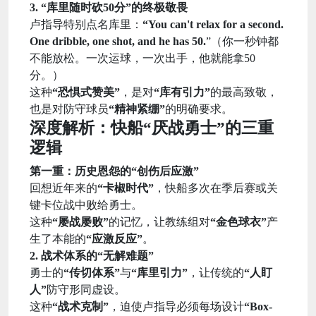
3. “库里随时砍50分”的终极敬畏
卢指导特别点名库里：
“You can't relax for a second.
One dribble, one shot, and he has 50.
”（你一秒钟都
不能放松。一次运球，一次出手，他就能拿50
分。）
这种
“恐惧式赞美”
，是对
“库有引力”
的最高致敬，
也是对防守球员
“精神紧绷”
的明确要求。
深度解析：快船“厌战勇士”的三重
逻辑
第一重：历史恩怨的“创伤后应激”
回想近年来的
“卡椒时代”
，快船多次在季后赛或关
键卡位战中败给勇士。
这种
“屡战屡败”
的记忆，让教练组对
“金色球衣”
产
生了本能的
“应激反应”
。
2. 战术体系的“无解难题”
勇士的
“传切体系”
与
“库里引力”
，让传统的
“人盯
人”
防守形同虚设。
这种
“战术克制”
，迫使卢指导必须每场设计
“Box-