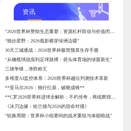
资讯
“2026世界杯赞助生态重塑：资源杠杆联动与价值闭环的协同演进”
“独步星野：2026孤影横穿绿洲边疆”
30天三城逐战：2026世界杯极简预算生存手册
“从橄榄球战痕到足球脉搏：箭头体育场的绿茵新生”
三雄争锋，净胜称王
多维度AI监控体系：2026世界杯越位判测技术革新
**亚马尔2026：独行扛鼎，破晓成锋**
**C罗2026世界杯进球全解析：不朽传奇，再续辉煌篇章**
《冰刃边缘：哈兰德与2026的宿命对撞》
“轮换周期：世界杯小组赛间的战术重组与体能暗战”