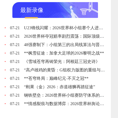
最新录像
·
07-21
U23锋线闪耀：2026世界杯小组赛个人进球全记录
·
07-21
2026世界杯夺冠赔率剧烈震荡：国际顶级机构最新榜单出炉
·
07-21
48强赛制下：小组第三的出局线算法与晋级门槛推演
·
07-21
**枫雪征途：加拿大足球的2026黎明之战**
·
07-21
《雪域苍穹再铸荣光：阿根廷三冠史诗》
·
07-21
“高卢雄鸡的黄昏：G组权力版图的重组与裂变”
·
07-21
**苍穹终局：巅峰纪元·不灭之冠**
·
07-21
“刚果（金）2026：赤道雄狮再踏征途”
·
07-21
钢铁壁垒：2026世界杯小组赛防守体系的极致博弈
·
07-21
**情感裂痕与数据博弈：2026世界杯舆论风暴的多维解构**