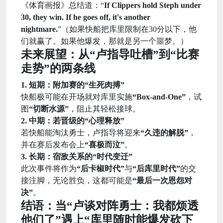
《体育画报》总结道：“
If Clippers hold Steph under
30, they win. If he goes off, it's another
nightmare.
”（如果快船把库里限制在30分以下，他
们就赢了。如果他爆发，那就是另一个噩梦。）
未来展望：从“卢指导吐槽”到“比赛
走势”的两条线
1. 短期：附加赛的“生死肉搏”
快船极可能在开场就对库里实施
“Box-and-One”
，试
图
“切断水源”
，阻止其轻松接球。
2. 中期：若晋级的“心理释放”
若快船能淘汰勇士，卢指导将迎来
“久违的解脱”
，
并在赛后发布会上
“喜极而泣”
。
3. 长期：宿敌关系的“时代变迁”
此次事件将作为
“后卡椒时代”
与
“后库里时代”
的交
接注脚，无论胜负，这都可能是
“最后一次恩怨对
决”
。
结语：当“卢谈对阵勇士：我都烦透
他们了”遇上“库里随时能爆发砍下