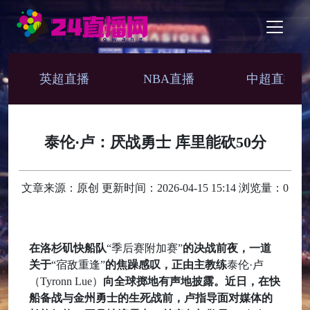
英超直播
NBA直播
中超直播
泰伦·卢：厌战勇士 库里能砍50分
文章来源：原创 更新时间：2026-04-15 15:14 浏览量：0
在洛杉矶快船队
“季后赛附加赛”
的决战前夜，一道
关于
“宿敌重逢”
的焦躁感叹，正由主教练
泰伦·卢
（Tyronn Lue）
向全球掷地有声地披露。近日，在快
船备战与金州勇士的生死战前，卢指导面对媒体的