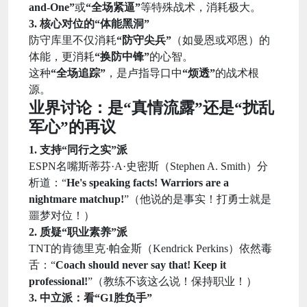
and-One”
或
“全场紧逼”
等特殊战术，消耗极大。
3. 核心对位的“体能黑洞”
防守库里不仅消耗
“防守尖兵”
（如曼恩或邓恩）的
体能，更消耗
“换防中锋”
的心智。
这种
“全场追踪”
，是卢指导口中
“烦透”
的战术根
源。
业界讨论：是“真情流露”还是“扰乱
军心”的再议
1. 支持“同行之实”派
ESPN名嘴斯蒂芬·A·史密斯（Stephen A. Smith）分
析道：“
He's speaking facts! Warriors are a
nightmare matchup!
”（他说的是事实！打勇士就是
噩梦对位！）
2. 质疑“职业素养”派
TNT的肯德里克·帕金斯（Kendrick Perkins）依然毒
舌：“
Coach should never say that! Keep it
professional!
”（教练不该这么说！保持职业！）
3. 中立派：看“G1胜负手”