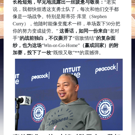
长枪短炮，罕见地流露出一丝疲惫与敬畏：
“老实
说，我都快烦透这支勇士队了，每次和他们交手都
像是一场战争。特别是斯蒂芬·库里（Stephen
Curry），他随时能像变魔术一样，单场轰下50分把
你的努力变成徒劳。”
这番话，如同一份来自
“老对
手”
的战前独白，不仅撕开了
“宿敌情结”
的复杂面
纱，也为这场
“Win-or-Go-Home”
（赢或回家）的附
加赛，投下了一枚
“既恨又敬”**的震撼弹。