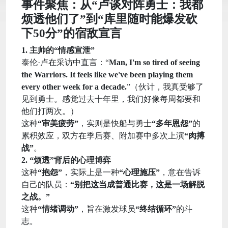
事件聚焦：从“卢谈对阵勇士：我都
烦透他们了”到“库里随时能爆发砍
下50分”的宿敌宣言
1. 主帅的“情感宣泄”
泰伦·卢在采访中直言：“
Man, I'm so tired of seeing
the Warriors. It feels like we've been playing them
every other week for a decade.
”（伙计，我真受够了
见到勇士。感觉过去十年里，我们好像每周都要和
他们打两次。）
这种
“审美疲劳”
，实则是快船与勇士
“多年恩怨”
的
累积效应，双方在季后赛、附加赛中多次上演
“肉搏
战”
。
2. “烦透”背后的心理博弈
这种
“抱怨”
，实际上是一种
“心理施压”
，意在告诉
自己的队员：
“别把这当成普通比赛，这是一场解脱
之战。”
这种
“情绪调动”
，旨在激发球员
“终结循环”
的斗
志。