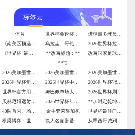
标签云
体育
世界杯金靴奖归属
进球最多球员诞生
《南美区预选赛：阿根廷、巴西提前出线
乌拉圭、哥伦比亚争夺剩余名额》
2026世界杯拉什福德救赎：曼联前锋的国
《世界杯“最感人瞬间”盘点！球迷泪洒赛场
**改写标题：**
改写国家足球荣光”**
**“2
2026美加墨世界杯北美观赛签证攻略
2026美加墨世界杯场馆纪念品购物
2026美加墨世界杯现场WiFi使用
2026世界杯角球前点蹭射破门
2026世界杯中锋背身做球助攻队友
2026世界杯冠军球队全程仅丢一球
世界杯官方用球"三重浪"生产揭秘：北美三
姆巴佩单场大四喜
2026世界杯刷新个人进球纪录
贝林厄姆远射建功
2026世界杯年轻球员的力量
**加时定乾坤：2026世界杯决赛的终极
48队首秀、场次激增：2026世界杯参赛
金手套荣耀加冕
世界杯最佳门将实至名归
横梁博弈：世界杯“运气值”成数据公司新资
换人名额翻番至6人！教练战术手册被迫增厚
从墨西哥城到纽约的5小时航程：北美世界杯